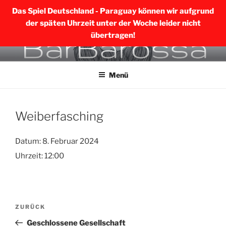
Das Spiel Deutschland - Paraguay können wir aufgrund
der späten Uhrzeit unter der Woche leider nicht
übertragen!
Zum
BARBAROSSA MERING
Inhalt
Menü
springen
Weiberfasching
Datum:
8. Februar 2024
Uhrzeit:
12:00
Beitragsnavigation
Vorheriger
ZURÜCK
Beitrag
Geschlossene Gesellschaft