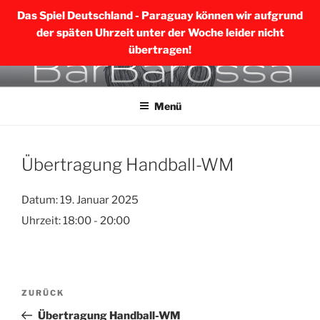
Das Spiel Deutschland - Paraguay können wir aufgrund
der späten Uhrzeit unter der Woche leider nicht
übertragen!
Zum
BARBAROSSA MERING
Inhalt
Menü
springen
Übertragung Handball-WM
Datum:
19. Januar 2025
Uhrzeit:
18:00 - 20:00
Beitragsnavigation
Vorheriger
ZURÜCK
Beitrag
Übertragung Handball-WM