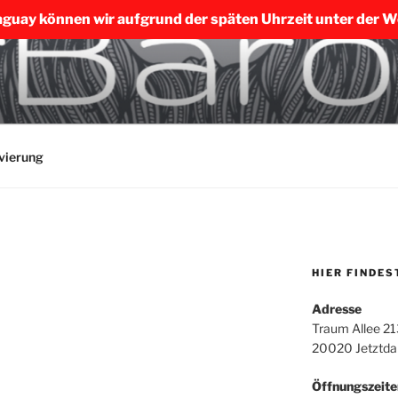
aguay können wir aufgrund der späten Uhrzeit unter der Wo
SA MERING
vierung
HIER FINDES
Adresse
Traum Allee 21
20020 Jetztda
Öffnungszeite