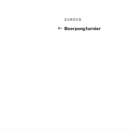
Beitragsnavigation
Vorheriger
ZURÜCK
Beitrag
Beerpongturnier