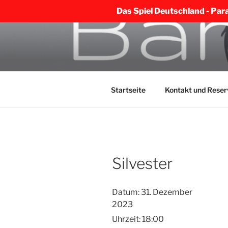
Das Spiel Deutschland - Par
Zum
Inhalt
BARBAROS
springen
Startseite
Kontakt und Reser
Silvester
Datum:
31. Dezember
2023
Uhrzeit:
18:00