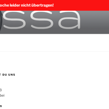
che leider nicht übertragen!
T DU UNS
3
bei
n