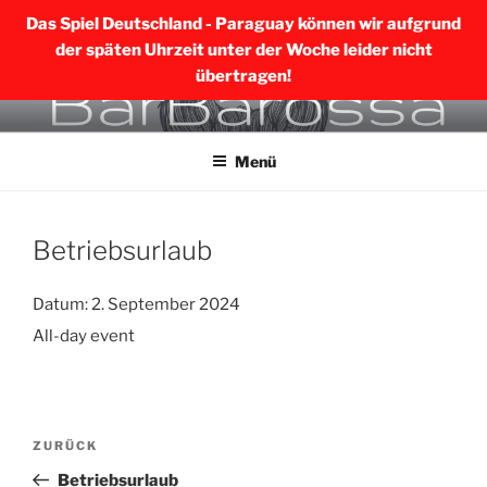
Das Spiel Deutschland - Paraguay können wir aufgrund
der späten Uhrzeit unter der Woche leider nicht
übertragen!
Zum
BARBAROSSA MERING
Inhalt
Menü
springen
Betriebsurlaub
Datum:
2. September 2024
All-day event
Beitragsnavigation
Vorheriger
ZURÜCK
Beitrag
Betriebsurlaub