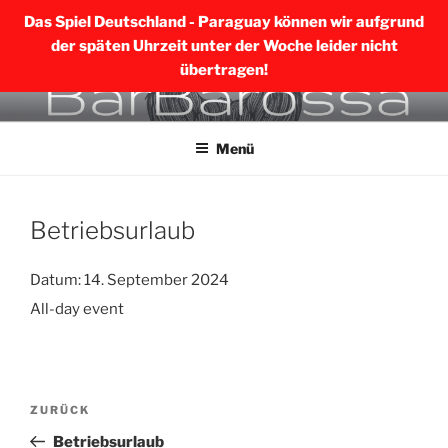
Das Spiel Deutschland - Paraguay können wir aufgrund
der späten Uhrzeit unter der Woche leider nicht
übertragen!
Zum
BARBAROSSA MERING
Inhalt
Menü
springen
Betriebsurlaub
Datum:
14. September 2024
All-day event
Beitragsnavigation
Vorheriger
ZURÜCK
Beitrag
Betriebsurlaub